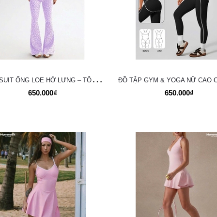
J
UMPSUIT ỐNG LOE HỞ LƯNG – TÔN DÁNG TUYỆT ĐỐI, THỜI TRANG VÀ NĂNG ĐỘNG
650.000₫
650.000₫