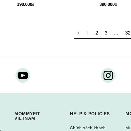
190.000₫
390.000₫
1
2
3
...
32
MOMMYFIT
HELP & POLICIES
M
VIETNAM
Chính sách khách
Mu
m