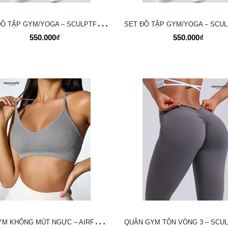
S
ET ĐỒ TẬP GYM/YOGA – SCULPTFIT PERFORMANCE SET
550.000₫
550.000₫
Á
O GYM KHÔNG MÚT NGỰC – AIRFLEX SEAMLESS TOP