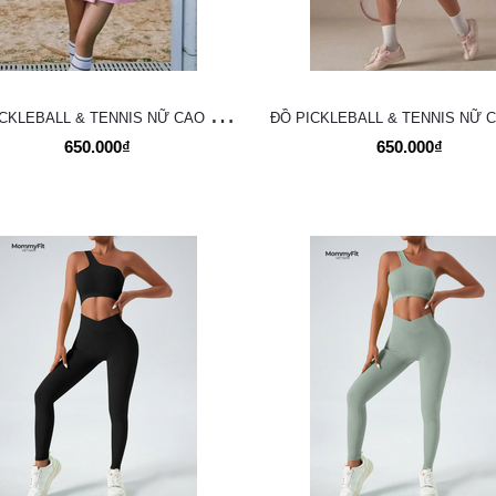
Đ
Ồ PICKLEBALL & TENNIS NỮ CAO CẤP – THOÁNG MÁT, CO GIÃN, TÔN DÁNG
650.000₫
650.000₫