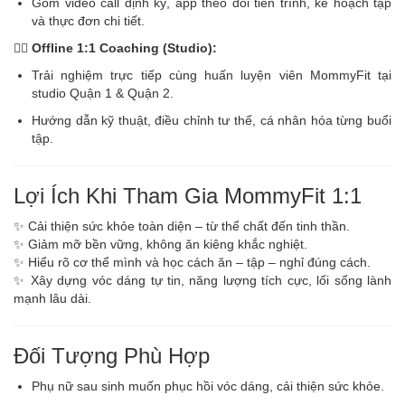
Gồm video call định kỳ, app theo dõi tiến trình, kế hoạch tập
và thực đơn chi tiết.
🏋️‍♀️
Offline 1:1 Coaching (Studio):
Trải nghiệm trực tiếp cùng huấn luyện viên MommyFit tại
studio Quận 1 & Quận 2.
Hướng dẫn kỹ thuật, điều chỉnh tư thế, cá nhân hóa từng buổi
tập.
Lợi Ích Khi Tham Gia MommyFit 1:1
✨ Cải thiện sức khỏe toàn diện – từ thể chất đến tinh thần.
✨ Giảm mỡ bền vững, không ăn kiêng khắc nghiệt.
✨ Hiểu rõ cơ thể mình và học cách ăn – tập – nghỉ đúng cách.
✨ Xây dựng vóc dáng tự tin, năng lượng tích cực, lối sống lành
mạnh lâu dài.
Đối Tượng Phù Hợp
Phụ nữ sau sinh muốn phục hồi vóc dáng, cải thiện sức khỏe.