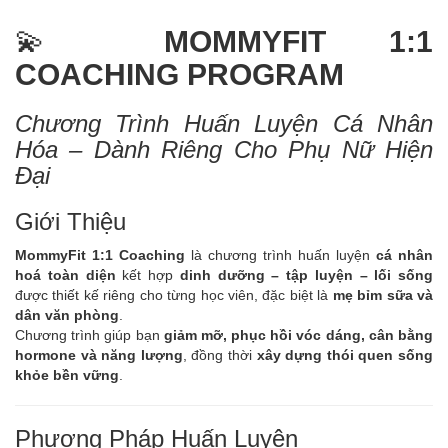
💫
MOMMYFIT 1:1
COACHING PROGRAM
Chương Trình Huấn Luyện Cá Nhân
Hóa – Dành Riêng Cho Phụ Nữ Hiện
Đại
Giới Thiệu
MommyFit 1:1 Coaching
là chương trình huấn luyện
cá nhân
hoá toàn diện
kết hợp
dinh dưỡng – tập luyện – lối sống
được thiết kế riêng cho từng học viên, đặc biệt là
mẹ bỉm sữa và
dân văn phòng
.
Chương trình giúp bạn
giảm mỡ, phục hồi vóc dáng, cân bằng
hormone và năng lượng
, đồng thời
xây dựng thói quen sống
khỏe bền vững
.
Phương Pháp Huấn Luyện