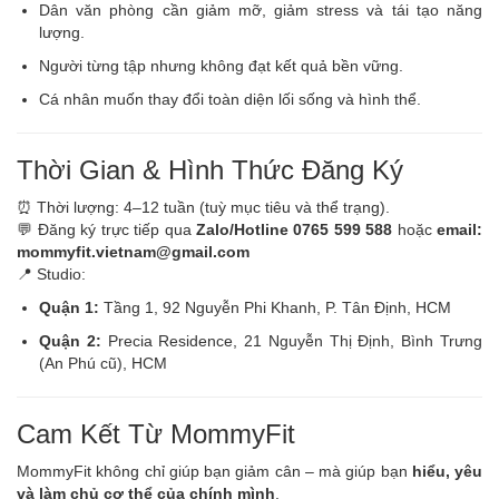
Dân văn phòng cần giảm mỡ, giảm stress và tái tạo năng
lượng.
Người từng tập nhưng không đạt kết quả bền vững.
Cá nhân muốn thay đổi toàn diện lối sống và hình thể.
Thời Gian & Hình Thức Đăng Ký
⏰ Thời lượng: 4–12 tuần (tuỳ mục tiêu và thể trạng).
💬 Đăng ký trực tiếp qua
Zalo/Hotline 0765 599 588
hoặc
email:
mommyfit.vietnam@gmail.com
📍 Studio:
Quận 1:
Tầng 1, 92 Nguyễn Phi Khanh, P. Tân Định, HCM
Quận 2:
Precia Residence, 21 Nguyễn Thị Định, Bình Trưng
(An Phú cũ), HCM
Cam Kết Từ MommyFit
MommyFit không chỉ giúp bạn giảm cân – mà giúp bạn
hiểu, yêu
và làm chủ cơ thể của chính mình
.