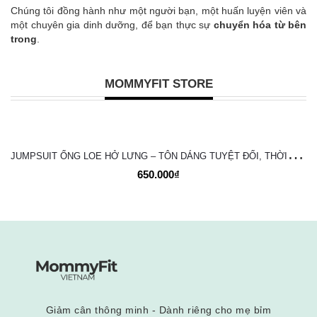
Chúng tôi đồng hành như một người bạn, một huấn luyện viên và
một chuyên gia dinh dưỡng, để bạn thực sự
chuyển hóa từ bên
trong
.
MOMMYFIT STORE
J
UMPSUIT ỐNG LOE HỞ LƯNG – TÔN DÁNG TUYỆT ĐỐI, THỜI TRANG VÀ NĂNG ĐỘNG
650.000₫
Giảm cân thông minh - Dành riêng cho mẹ bỉm