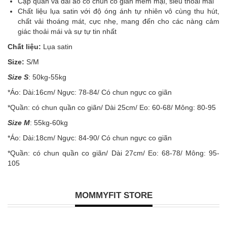
Cạp quần và đai áo có chun co giãn mềm mại, siêu thoải mái
Chất liệu lụa satin với độ óng ánh tự nhiên vô cùng thu hút,
chất vải thoáng mát, cực nhẹ, mang đến cho các nàng cảm
giác thoải mái và sự tự tin nhất
Chất liệu:
Lụa satin
Size:
S/M
Size S
: 50kg-55kg
*Áo: Dài:16cm/ Ngực: 78-84/ Có chun ngực co giãn
*Quần: có chun quần co giãn/ Dài 25cm/ Eo: 60-68/ Mông: 80-95
Size M
: 55kg-60kg
*Áo: Dài:18cm/ Ngực: 84-90/ Có chun ngực co giãn
*Quần: có chun quần co giãn/ Dài 27cm/ Eo: 68-78/ Mông: 95-
105
MOMMYFIT STORE