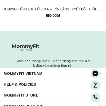
J
UMPSUIT ỐNG LOE HỞ LƯNG – TÔN DÁNG TUYỆT ĐỐI, THỜI TRANG VÀ NĂNG ĐỘNG
650.000₫
Giảm cân thông minh - Dành riêng cho mẹ bỉm
& dân văn phòng bận rộn
MOMMYFIT VIETNAM
HELP & POLICIES
MOMMYFIT STORE